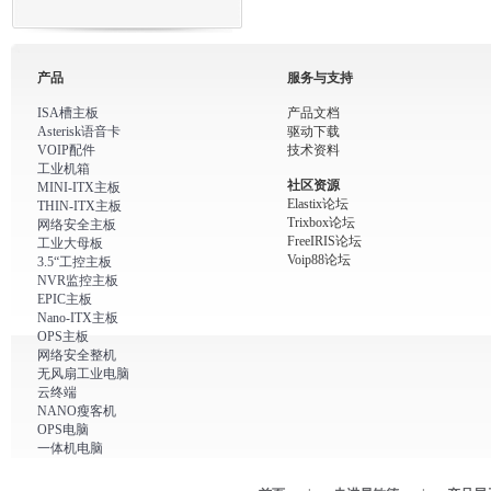
产品
服务与支持
ISA槽主板
产品文档
Asterisk语音卡
驱动下载
VOIP配件
技术资料
工业机箱
社区资源
MINI-ITX主板
Elastix论坛
THIN-ITX主板
Trixbox论坛
网络安全主板
FreeIRIS论坛
工业大母板
Voip88论坛
3.5“工控主板
NVR监控主板
EPIC主板
Nano-ITX主板
OPS主板
网络安全整机
无风扇工业电脑
云终端
NANO瘦客机
OPS电脑
一体机电脑