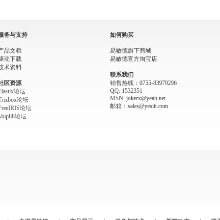
服务与支持
如何购买
产品文档
易敏德旗下商城
驱动下载
易敏德官方淘宝店
技术资料
联系我们
社区资源
销售热线：0755-83979296
QQ: 1532351
Elastix论坛
MSN: jokerx@yeah.net
Trixbox论坛
邮箱：sales@yesiit.com
FreeIRIS论坛
Voip88论坛